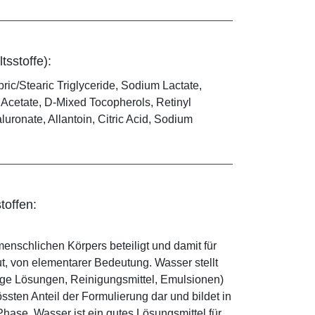
tsstoffe):
ric/Stearic Triglyceride, Sodium Lactate,
 Acetate, D-Mixed Tocopherols, Retinyl
luronate, Allantoin, Citric Acid, Sodium
toffen:
enschlichen Körpers beteiligt und damit für
ut, von elementarer Bedeutung. Wasser stellt
ige Lösungen, Reinigungsmittel, Emulsionen)
sten Anteil der Formulierung dar und bildet in
ase. Wasser ist ein gutes Lösungsmittel für