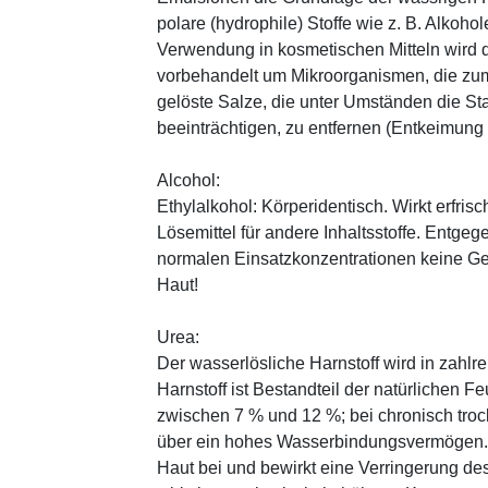
polare (hydrophile) Stoffe wie z. B. Alkoho
Verwendung in kosmetischen Mitteln wird d
vorbehandelt um Mikroorganismen, die zum
gelöste Salze, die unter Umständen die St
beeinträchtigen, zu entfernen (Entkeimung
Alcohol:
Ethylalkohol: Körperidentisch. Wirkt erfrisc
Lösemittel für andere Inhaltsstoffe. Entg
normalen Einsatzkonzentrationen keine Ge
Haut!
Urea:
Der wasserlösliche Harnstoff wird in zahlr
Harnstoff ist Bestandteil der natürlichen F
zwischen 7 % und 12 %; bei chronisch trock
über ein hohes Wasserbindungsvermögen. E
Haut bei und bewirkt eine Verringerung de