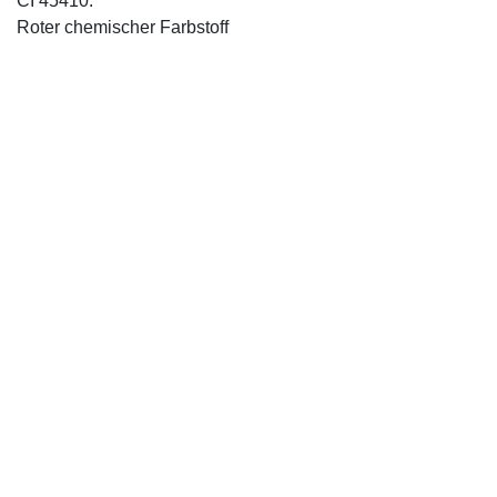
CI 45410:
Roter chemischer Farbstoff
IMPRESSUM