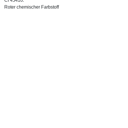
CI 45410:
Roter chemischer Farbstoff
IMPRESSUM