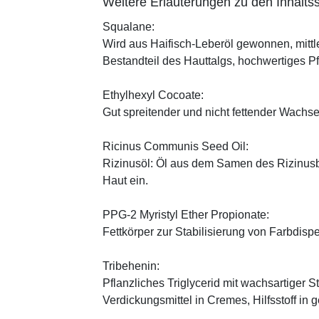
Weitere Erläuterungen zu den Inhaltss
Squalane:
Wird aus Haifisch-Leberöl gewonnen, mittl
Bestandteil des Hauttalgs, hochwertiges P
Ethylhexyl Cocoate:
Gut spreitender und nicht fettender Wachses
Ricinus Communis Seed Oil:
Rizinusöl: Öl aus dem Samen des Rizinusbau
Haut ein.
PPG-2 Myristyl Ether Propionate:
Fettkörper zur Stabilisierung von Farbdisp
Tribehenin:
Pflanzliches Triglycerid mit wachsartiger S
Verdickungsmittel in Cremes, Hilfsstoff in