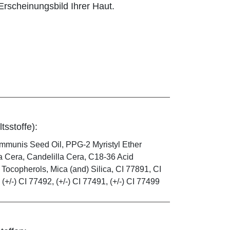
rscheinungsbild Ihrer Haut.
tsstoffe):
mmunis Seed Oil, PPG-2 Myristyl Ether
a Cera, Candelilla Cera, C18-36 Acid
 Tocopherols, Mica (and) Silica, CI 77891, CI
(+/-) CI 77492, (+/-) CI 77491, (+/-) CI 77499