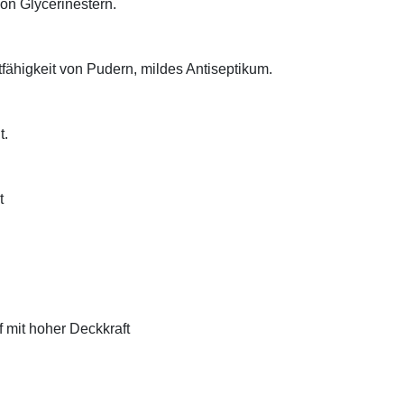
on Glycerinestern.
tfähigkeit von Pudern, mildes Antiseptikum.
t.
t
f mit hoher Deckkraft