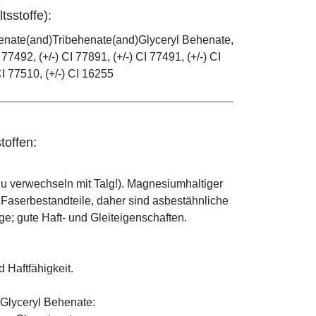
tsstoffe):
henate(and)Tribehenate(and)Glyceryl Behenate,
 77492, (+/-) CI 77891, (+/-) CI 77491, (+/-) CI
CI 77510, (+/-) CI 16255
toffen:
zu verwechseln mit Talg!). Magnesiumhaltiger
e Faserbestandteile, daher sind asbestähnliche
; gute Haft- und Gleiteigenschaften.
d Haftfähigkeit.
Glyceryl Behenate: