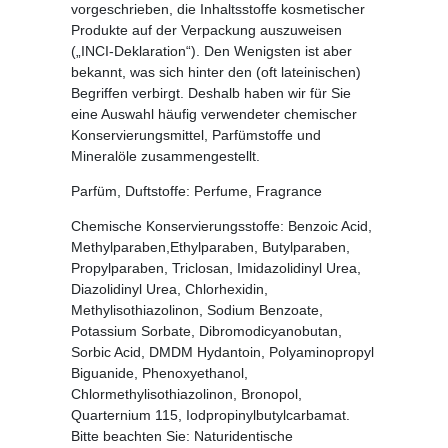
vorgeschrieben, die Inhaltsstoffe kosmetischer
Produkte auf der Verpackung auszuweisen
(„INCI-Deklaration“). Den Wenigsten ist aber
bekannt, was sich hinter den (oft lateinischen)
Begriffen verbirgt. Deshalb haben wir für Sie
eine Auswahl häufig verwendeter chemischer
Konservierungsmittel, Parfümstoffe und
Mineralöle zusammengestellt.
Parfüm, Duftstoffe:
Perfume, Fragrance
Chemische Konservierungsstoffe:
Benzoic Acid,
Methylparaben,Ethylparaben, Butylparaben,
Propylparaben, Triclosan, Imidazolidinyl Urea,
Diazolidinyl Urea, Chlorhexidin,
Methylisothiazolinon, Sodium Benzoate,
Potassium Sorbate, Dibromodicyanobutan,
Sorbic Acid, DMDM Hydantoin, Polyaminopropyl
Biguanide, Phenoxyethanol,
Chlormethylisothiazolinon, Bronopol,
Quarternium 115, Iodpropinylbutylcarbamat.
Bitte beachten Sie: Naturidentische