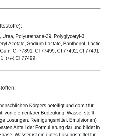
tsstoffe):
, Urea, Polyurethane-39, Polyglyceryl-3
ryl Acetate, Sodium Lactate, Panthenol, Lactic
an Gum, CI 77891, CI 77499, CI 77492, CI 77491
91, (+/-) CI 77499
toffen:
enschlichen Körpers beteiligt und damit für
ut, von elementarer Bedeutung. Wasser stellt
ige Lösungen, Reinigungsmittel, Emulsionen)
sten Anteil der Formulierung dar und bildet in
ase. Wasser ist ein gutes Lösungsmittel für