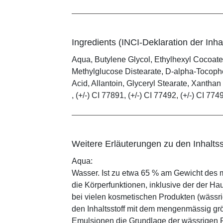
Ingredients (INCI-Deklaration der Inhal
Aqua, Butylene Glycol, Ethylhexyl Cocoate
Methylglucose Distearate, D-alpha-Tocophe
Acid, Allantoin, Glyceryl Stearate, Xanth
, (+/-) CI 77891, (+/-) CI 77492, (+/-) CI 774
Weitere Erläuterungen zu den Inhaltss
Aqua:
Wasser. Ist zu etwa 65 % am Gewicht des m
die Körperfunktionen, inklusive der der Ha
bei vielen kosmetischen Produkten (wässr
den Inhaltsstoff mit dem mengenmässig grös
Emulsionen die Grundlage der wässrigen Ph