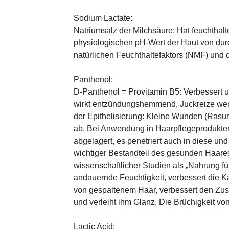
Sodium Lactate:
Natriumsalz der Milchsäure: Hat feuchthal
physiologischen pH-Wert der Haut von durch
natürlichen Feuchthaltefaktors (NMF) und
Panthenol:
D-Panthenol = Provitamin B5: Verbessert 
wirkt entzündungshemmend, Juckreize wer
der Epithelisierung: Kleine Wunden (Rasu
ab. Bei Anwendung in Haarpflegeprodukten
abgelagert, es penetriert auch in diese und
wichtiger Bestandteil des gesunden Haares 
wissenschaftlicher Studien als „Nahrung fü
andauernde Feuchtigkeit, verbessert die K
von gespaltenem Haar, verbessert den Zus
und verleiht ihm Glanz. Die Brüchigkeit vo
Lactic Acid: