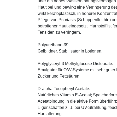
über ein hohes Wasserbindungsvermögen. E
Haut bei und bewirkt eine Verringerung de
wirkt keratoplastisch, in höherer Konzentra
Pflege von Psoriasis (Schuppenflechte) ode
betroffener Haut eingesetzt. Harnstoff ist fe
Tensiden zu verringern.
Polyurethane-39:
Gelbildner, Stabilisator in Lotionen.
Polyglyceryl-3 Methylglucose Distearate:
Emulgator für O/W-Systeme mit sehr guter 
Zucker und Fettsäuren.
D-alpha-Tocopheryl Acetate:
Natürliches Vitamin E-Acetat; Speicherform
Acetatbindung in die aktive Form überführt
Eigenschaften z. B. bei UV-Strahlung, feuc
Hautalterung