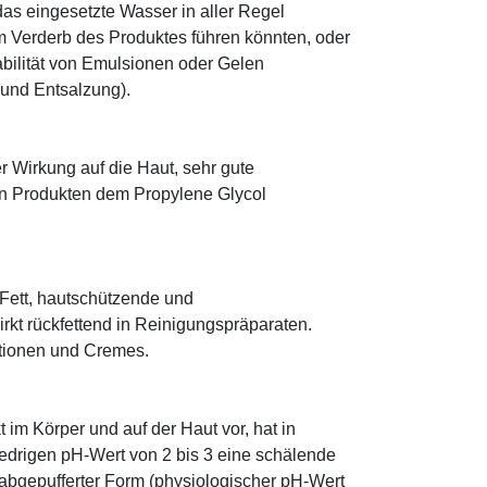
as eingesetzte Wasser in aller Regel
 Verderb des Produktes führen könnten, oder
abilität von Emulsionen oder Gelen
 und Entsalzung).
r Wirkung auf die Haut, sehr gute
eten Produkten dem Propylene Glycol
s Fett, hautschützende und
rkt rückfettend in Reinigungspräparaten.
otionen und Cremes.
im Körper und auf der Haut vor, hat in
edrigen pH-Wert von 2 bis 3 eine schälende
n abgepufferter Form (physiologischer pH-Wert