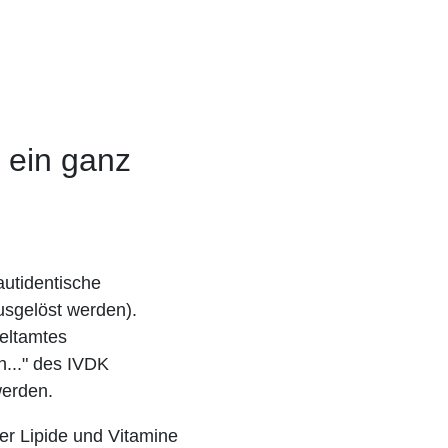
t ein ganz
autidentische
ausgelöst werden).
eltamtes
n..." des IVDK
werden.
er Lipide und Vitamine