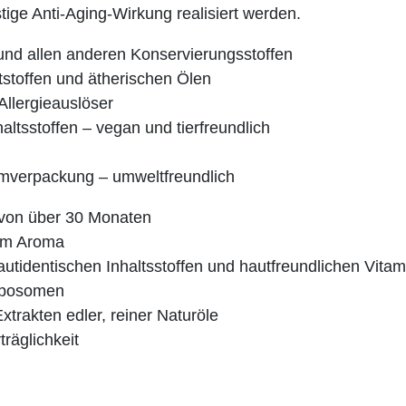
stige Anti-Aging-Wirkung realisiert werden.
und allen anderen Konservierungsstoffen
tstoffen und ätherischen Ölen
Allergieauslöser
haltsstoffen – vegan und tierfreundlich
mverpackung – umweltfreundlich
t von über 30 Monaten
lem Aroma
hautidentischen Inhaltsstoffen und hautfreundlichen Vita
iposomen
xtrakten edler, reiner Naturöle
räglichkeit