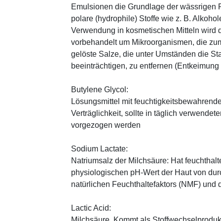
Emulsionen die Grundlage der wässrigen Ph
polare (hydrophile) Stoffe wie z. B. Alkoho
Verwendung in kosmetischen Mitteln wird d
vorbehandelt um Mikroorganismen, die zum
gelöste Salze, die unter Umständen die St
beeinträchtigen, zu entfernen (Entkeimung
Butylene Glycol:
Lösungsmittel mit feuchtigkeitsbewahrende
Verträglichkeit, sollte in täglich verwend
vorgezogen werden
Sodium Lactate:
Natriumsalz der Milchsäure: Hat feuchthal
physiologischen pH-Wert der Haut von durch
natürlichen Feuchthaltefaktors (NMF) und
Lactic Acid:
Milchsäure. Kommt als Stoffwechselprodukt 