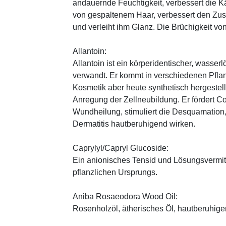
andauernde Feuchtigkeit, verbessert die K
von gespaltenem Haar, verbessert den Zus
und verleiht ihm Glanz. Die Brüchigkeit vo
Allantoin:
Allantoin ist ein körperidentischer, wasserl
verwandt. Er kommt in verschiedenen Pflan
Kosmetik aber heute synthetisch hergestellt
Anregung der Zellneubildung. Er fördert C
Wundheilung, stimuliert die Desquamation, 
Dermatitis hautberuhigend wirken.
Caprylyl/Capryl Glucoside:
Ein anionisches Tensid und Lösungsvermitt
pflanzlichen Ursprungs.
Aniba Rosaeodora Wood Oil:
Rosenholzöl, ätherisches Öl, hautberuhig